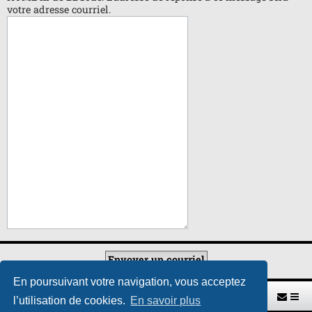
votre adresse courriel.
En poursuivant votre navigation, vous acceptez
Retour vers le site U.A.G.R.
Index du forum
l’utilisation de cookies.
En savoir plus