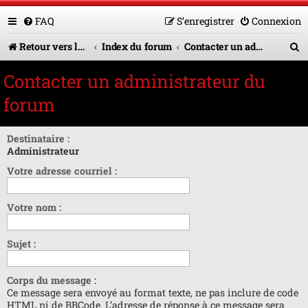
FAQ
S’enregistrer
Connexion
R
Retour vers le site U.A.G.R.
Index du forum
Contacter un administrateur du forum
e
Contacter un administrateur du
c
forum
h
e
Destinataire :
Administrateur
r
Votre adresse courriel :
c
h
Votre nom :
e
r
Sujet :
Corps du message :
Ce message sera envoyé au format texte, ne pas inclure de code
HTML ni de BBCode. L’adresse de réponse à ce message sera