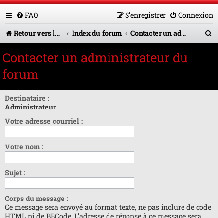
FAQ
S’enregistrer
Connexion
R
Retour vers le site U.A.G.R.
Index du forum
Contacter un administrateur du forum
e
Contacter un administrateur du
c
forum
h
e
Destinataire :
Administrateur
r
Votre adresse courriel :
c
h
Votre nom :
e
r
Sujet :
Corps du message :
Ce message sera envoyé au format texte, ne pas inclure de code
HTML ni de BBCode. L’adresse de réponse à ce message sera