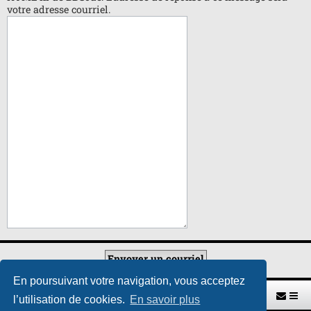
votre adresse courriel.
En poursuivant votre navigation, vous acceptez
Retour vers le site U.A.G.R.
Index du forum
l’utilisation de cookies.
En savoir plus