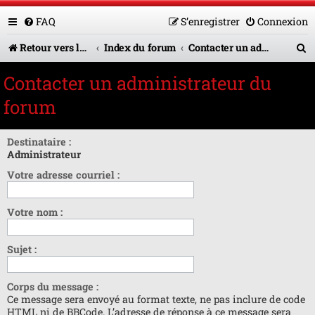
FAQ
S’enregistrer
Connexion
R
Retour vers le site U.A.G.R.
Index du forum
Contacter un administrateur du forum
e
Contacter un administrateur du
c
forum
h
e
Destinataire :
Administrateur
r
Votre adresse courriel :
c
h
Votre nom :
e
r
Sujet :
Corps du message :
Ce message sera envoyé au format texte, ne pas inclure de code
HTML ni de BBCode. L’adresse de réponse à ce message sera