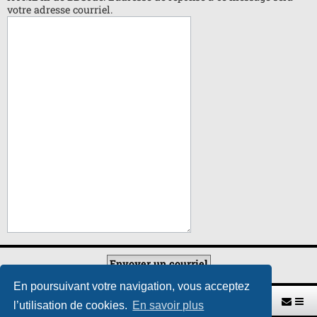
votre adresse courriel.
En poursuivant votre navigation, vous acceptez
Retour vers le site U.A.G.R.
Index du forum
l’utilisation de cookies.
En savoir plus