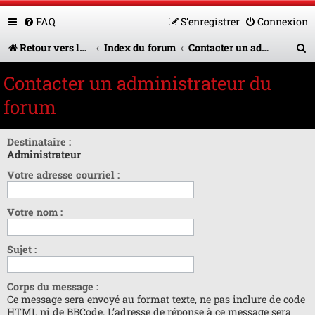
FAQ
S’enregistrer
Connexion
R
Retour vers le site U.A.G.R.
Index du forum
Contacter un administrateur du forum
e
Contacter un administrateur du
c
forum
h
e
Destinataire :
Administrateur
r
Votre adresse courriel :
c
h
Votre nom :
e
r
Sujet :
Corps du message :
Ce message sera envoyé au format texte, ne pas inclure de code
HTML ni de BBCode. L’adresse de réponse à ce message sera