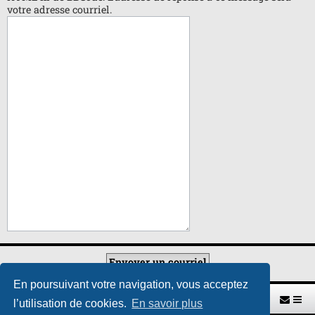
votre adresse courriel.
En poursuivant votre navigation, vous acceptez
Retour vers le site U.A.G.R.
Index du forum
l’utilisation de cookies.
En savoir plus