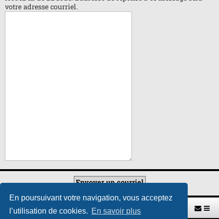
votre adresse courriel.
En poursuivant votre navigation, vous acceptez
Retour vers le site U.A.G.R.
Index du forum
l’utilisation de cookies.
En savoir plus