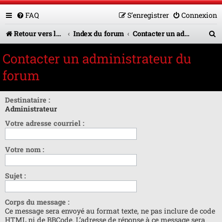
FAQ
S’enregistrer
Connexion
R
Retour vers le site U.A.G.R.
Index du forum
Contacter un administrateur du forum
e
Contacter un administrateur du
c
forum
h
e
Destinataire :
Administrateur
r
Votre adresse courriel :
c
h
Votre nom :
e
r
Sujet :
Corps du message :
Ce message sera envoyé au format texte, ne pas inclure de code
HTML ni de BBCode. L’adresse de réponse à ce message sera