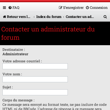
FAQ
S’enregistrer
Connexion
R
Retour vers le site U.A.G.R.
Index du forum
Contacter un administrateur du forum
e
Contacter un administrateur du
c
forum
h
e
Destinataire :
Administrateur
r
Votre adresse courriel :
c
h
Votre nom :
e
r
Sujet :
Corps du message :
Ce message sera envoyé au format texte, ne pas inclure de code
HTML ni de BBCode. L’adresse de réponse à ce message sera