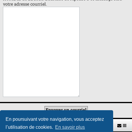
votre adresse courriel.
En poursuivant votre navigation, vous acceptez
Retour vers le site U.A.G.R.
Index du forum
l’utilisation de cookies.
En savoir plus