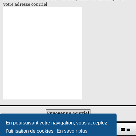
votre adresse courriel.
En poursuivant votre navigation, vous acceptez
Retour vers le site U.A.G.R.
Index du forum
l’utilisation de cookies.
En savoir plus