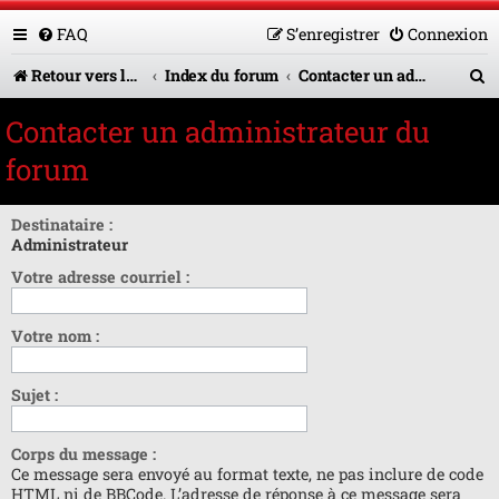
FAQ
S’enregistrer
Connexion
R
Retour vers le site U.A.G.R.
Index du forum
Contacter un administrateur du forum
e
Contacter un administrateur du
c
forum
h
e
Destinataire :
Administrateur
r
Votre adresse courriel :
c
h
Votre nom :
e
r
Sujet :
Corps du message :
Ce message sera envoyé au format texte, ne pas inclure de code
HTML ni de BBCode. L’adresse de réponse à ce message sera