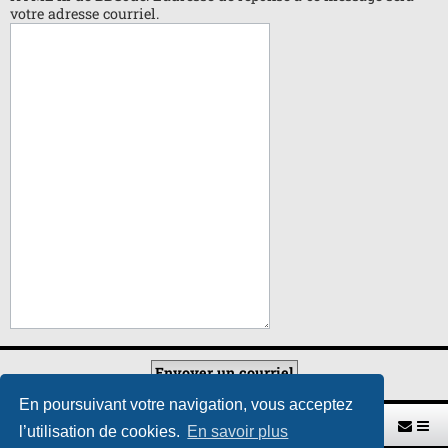
votre adresse courriel.
En poursuivant votre navigation, vous acceptez
Retour vers le site U.A.G.R.
Index du forum
l’utilisation de cookies.
En savoir plus