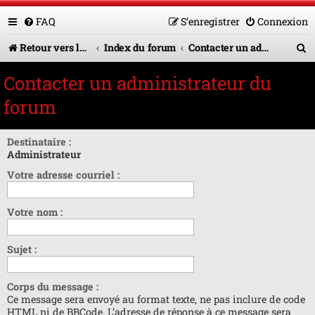
FAQ
S’enregistrer
Connexion
R
Retour vers le site U.A.G.R.
Index du forum
Contacter un administrateur du forum
e
Contacter un administrateur du
c
forum
h
e
Destinataire :
Administrateur
r
Votre adresse courriel :
c
h
Votre nom :
e
r
Sujet :
Corps du message :
Ce message sera envoyé au format texte, ne pas inclure de code
HTML ni de BBCode. L’adresse de réponse à ce message sera