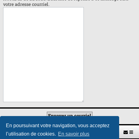
votre adresse courriel.
En poursuivant votre navigation, vous acceptez
Retour vers le site U.A.G.R.
Index du forum
l’utilisation de cookies.
En savoir plus