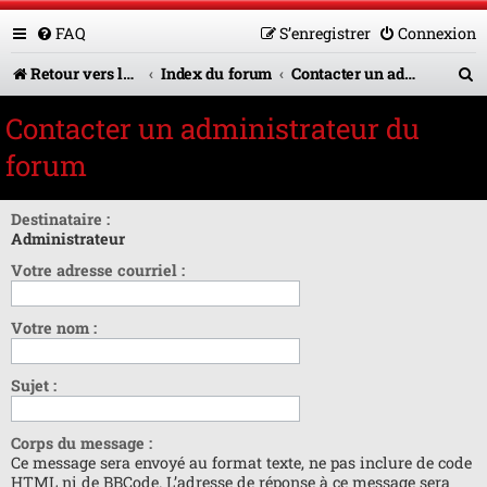
FAQ
S’enregistrer
Connexion
R
Retour vers le site U.A.G.R.
Index du forum
Contacter un administrateur du forum
e
Contacter un administrateur du
c
forum
h
e
Destinataire :
Administrateur
r
Votre adresse courriel :
c
h
Votre nom :
e
r
Sujet :
Corps du message :
Ce message sera envoyé au format texte, ne pas inclure de code
HTML ni de BBCode. L’adresse de réponse à ce message sera