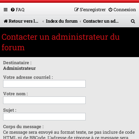
FAQ
S’enregistrer
Connexion
R
Retour vers le site U.A.G.R.
Index du forum
Contacter un administrateur du forum
e
Contacter un administrateur du
c
forum
h
e
Destinataire :
Administrateur
r
Votre adresse courriel :
c
h
Votre nom :
e
r
Sujet :
Corps du message :
Ce message sera envoyé au format texte, ne pas inclure de code
HTML ni de BBCode. L’adresse de réponse à ce message sera