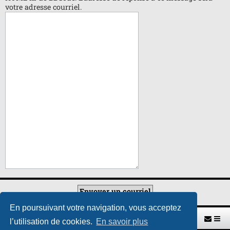
votre adresse courriel.
En poursuivant votre navigation, vous acceptez
Retour vers le site U.A.G.R.
Index du forum
l’utilisation de cookies.
En savoir plus