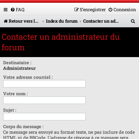
FAQ
S’enregistrer
Connexion
R
Retour vers le site U.A.G.R.
Index du forum
Contacter un administrateur du forum
e
Contacter un administrateur du
c
forum
h
e
Destinataire :
Administrateur
r
Votre adresse courriel :
c
h
Votre nom :
e
r
Sujet :
Corps du message :
Ce message sera envoyé au format texte, ne pas inclure de code
HTML ni de BBCode. L’adresse de réponse à ce message sera