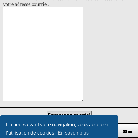
votre adresse courriel.
En poursuivant votre navigation, vous acceptez
Retour vers le site U.A.G.R.
Index du forum
l’utilisation de cookies.
En savoir plus