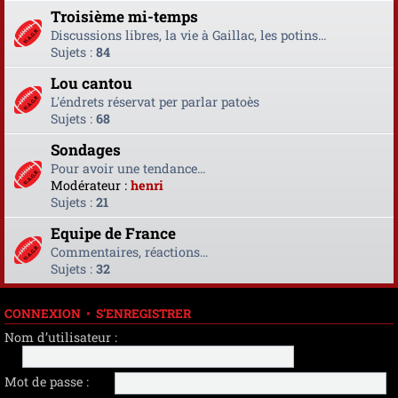
Troisième mi-temps
Discussions libres, la vie à Gaillac, les potins...
Sujets :
84
Lou cantou
L'éndrets réservat per parlar patoès
Sujets :
68
Sondages
Pour avoir une tendance...
Modérateur :
henri
Sujets :
21
Equipe de France
Commentaires, réactions...
Sujets :
32
CONNEXION
•
S’ENREGISTRER
Nom d’utilisateur :
Mot de passe :