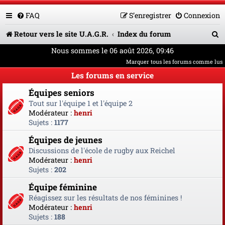
FAQ
S’enregistrer
Connexion
R
Retour vers le site U.A.G.R.
Index du forum
e
Nous sommes le 06 août 2026, 09:46
Marquer tous les forums comme lus
c
Les forums en service
h
Équipes seniors
e
Tout sur l'équipe 1 et l'équipe 2
r
Modérateur :
henri
Sujets :
1177
c
Équipes de jeunes
h
Discussions de l'école de rugby aux Reichel
e
Modérateur :
henri
Sujets :
202
r
Équipe féminine
Réagissez sur les résultats de nos féminines !
Modérateur :
henri
Sujets :
188