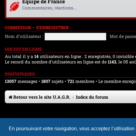
Equipe de France
Commentaires, réactions...
CONNEXION
•
S’ENREGISTRER
Nom d’utilisateur :
Mot de passe
QUI EST EN LIGNE
Au total il y a
14
utilisateurs en ligne : 2 enregistrés, 0 invisible
Le record du nombre d’utilisateurs en ligne est de
1143
, le 05 ao
STATISTIQUES
13057
messages •
1807
sujets •
721
membres • Le membre enregist
Retour vers le site U.A.G.R.
Index du forum
En poursuivant votre navigation, vous acceptez l’utilisation