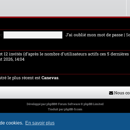
 :
J’ai oublié mon mot de passe
|
S
 et 12 invités (d’après le nombre d’utilisateurs actifs ces 5 dernière
ût 2026, 14:04
ré le plus récent est
Canevas
.
Nous co
Développé par
phpBB
® Forum Software © phpBB Limited
Traduit par
phpBB-fr.com
Style par
H. DREUILHE avec l'aide de CABOT
Confidentialité
|
Conditions
 de cookies.
En savoir plus