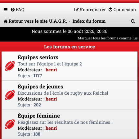
FAQ
S’enregistrer
Connexion
R
Retour vers le site U.A.G.R.
Index du forum
e
Nous sommes le 06 août 2026, 20:36
Marquer tous les forums comme lus
c
Les forums en service
h
Équipes seniors
e
Tout sur l'équipe 1 et l'équipe 2
r
Modérateur :
henri
Sujets :
1177
c
Équipes de jeunes
h
Discussions de l'école de rugby aux Reichel
e
Modérateur :
henri
Sujets :
202
r
Équipe féminine
Réagissez sur les résultats de nos féminines !
Modérateur :
henri
Sujets :
188