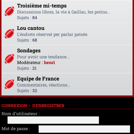
Troisième mi-temps
Discussions libres, la vie à Gaillac, les potins...
Sujets :
84
Lou cantou
L'éndrets réservat per parlar patoès
Sujets :
68
Sondages
Pour avoir une tendance...
Modérateur :
henri
Sujets :
21
Equipe de France
Commentaires, réactions...
Sujets :
32
CONNEXION
•
S’ENREGISTRER
Nom d’utilisateur :
Mot de passe :