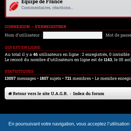
Equipe de France
Commentaires, réactions...
CONNEXION
•
S’ENREGISTRER
Nom d’utilisateur :
Mot de passe
QUI EST EN LIGNE
Au total il y a
46
utilisateurs en ligne : 2 enregistrés, 0 invisibl
Le record du nombre d’utilisateurs en ligne est de
1143
, le 05 ao
STATISTIQUES
13057
messages •
1807
sujets •
721
membres • Le membre enregist
Retour vers le site U.A.G.R.
Index du forum
En poursuivant votre navigation, vous acceptez l’utilisation