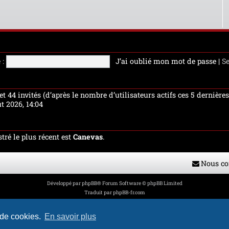
 :
J’ai oublié mon mot de passe
|
S
e et 44 invités (d’après le nombre d’utilisateurs actifs ces 5 dernièr
ût 2026, 14:04
ré le plus récent est
Canevas
.
Nous co
Développé par
phpBB
® Forum Software © phpBB Limited
Traduit par
phpBB-fr.com
Style par
H. DREUILHE avec l'aide de CABOT
Confidentialité
|
Conditions
 de cookies.
En savoir plus