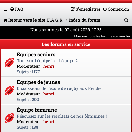
FAQ
S’enregistrer
Connexion
R
Retour vers le site U.A.G.R.
Index du forum
e
Nous sommes le 07 août 2026, 17:23
Marquer tous les forums comme lus
c
Les forums en service
h
Équipes seniors
e
Tout sur l'équipe 1 et l'équipe 2
r
Modérateur :
henri
Sujets :
1177
c
Équipes de jeunes
h
Discussions de l'école de rugby aux Reichel
e
Modérateur :
henri
Sujets :
202
r
Équipe féminine
Réagissez sur les résultats de nos féminines !
Modérateur :
henri
Sujets :
188