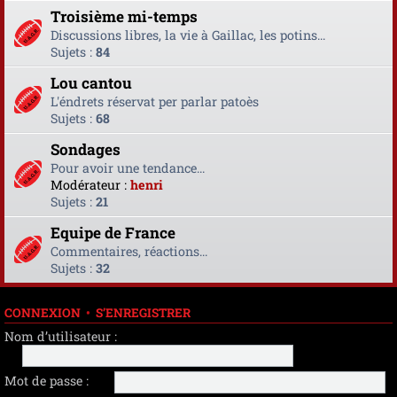
Troisième mi-temps
Discussions libres, la vie à Gaillac, les potins...
Sujets :
84
Lou cantou
L'éndrets réservat per parlar patoès
Sujets :
68
Sondages
Pour avoir une tendance...
Modérateur :
henri
Sujets :
21
Equipe de France
Commentaires, réactions...
Sujets :
32
CONNEXION
•
S’ENREGISTRER
Nom d’utilisateur :
Mot de passe :