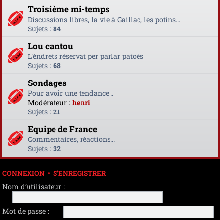
Troisième mi-temps
Discussions libres, la vie à Gaillac, les potins...
Sujets :
84
Lou cantou
L'éndrets réservat per parlar patoès
Sujets :
68
Sondages
Pour avoir une tendance...
Modérateur :
henri
Sujets :
21
Equipe de France
Commentaires, réactions...
Sujets :
32
CONNEXION
•
S’ENREGISTRER
Nom d’utilisateur :
Mot de passe :