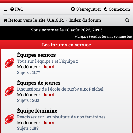
FAQ
S’enregistrer
Connexion
R
Retour vers le site U.A.G.R.
Index du forum
e
Nous sommes le 08 août 2026, 20:05
Marquer tous les forums comme lus
c
Les forums en service
h
Équipes seniors
e
Tout sur l'équipe 1 et l'équipe 2
r
Modérateur :
henri
Sujets :
1177
c
Équipes de jeunes
h
Discussions de l'école de rugby aux Reichel
e
Modérateur :
henri
Sujets :
202
r
Équipe féminine
Réagissez sur les résultats de nos féminines !
Modérateur :
henri
Sujets :
188