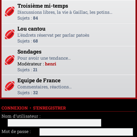
Troisième mi-temps
Discussions libres, la vie à Gaillac, les potins...
Sujets :
84
Lou cantou
L'éndrets réservat per parlar patoès
Sujets :
68
Sondages
Pour avoir une tendance...
Modérateur :
henri
Sujets :
21
Equipe de France
Commentaires, réactions...
Sujets :
32
CONNEXION
•
S’ENREGISTRER
Nom d’utilisateur :
Mot de passe :