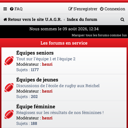
FAQ
S’enregistrer
Connexion
R
Retour vers le site U.A.G.R.
Index du forum
e
Nous sommes le 09 août 2026, 12:34
Marquer tous les forums comme lus
c
Les forums en service
h
Équipes seniors
e
Tout sur l'équipe 1 et l'équipe 2
r
Modérateur :
henri
Sujets :
1177
c
Équipes de jeunes
h
Discussions de l'école de rugby aux Reichel
e
Modérateur :
henri
Sujets :
202
r
Équipe féminine
Réagissez sur les résultats de nos féminines !
Modérateur :
henri
Sujets :
188