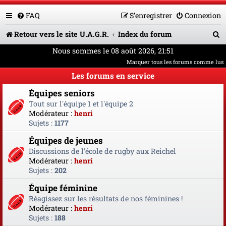
FAQ
S’enregistrer
Connexion
R
Retour vers le site U.A.G.R.
Index du forum
e
Nous sommes le 08 août 2026, 21:51
Marquer tous les forums comme lus
c
Les forums en service
h
Équipes seniors
e
Tout sur l'équipe 1 et l'équipe 2
r
Modérateur :
henri
Sujets :
1177
c
Équipes de jeunes
h
Discussions de l'école de rugby aux Reichel
e
Modérateur :
henri
Sujets :
202
r
Équipe féminine
Réagissez sur les résultats de nos féminines !
Modérateur :
henri
Sujets :
188