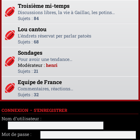
Troisième mi-temps
Discussions libres, la vie à Gaillac, les potins...
Sujets :
84
Lou cantou
L'éndrets réservat per parlar patoès
Sujets :
68
Sondages
Pour avoir une tendance...
Modérateur :
henri
Sujets :
21
Equipe de France
Commentaires, réactions...
Sujets :
32
CONNEXION
•
S’ENREGISTRER
Nom d’utilisateur :
Mot de passe :