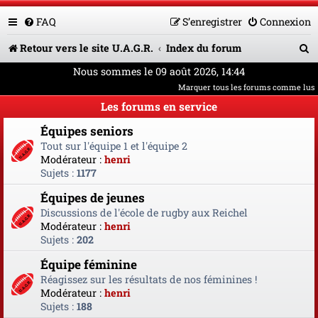
FAQ
S’enregistrer
Connexion
R
Retour vers le site U.A.G.R.
Index du forum
e
Nous sommes le 09 août 2026, 14:44
Marquer tous les forums comme lus
c
Les forums en service
h
Équipes seniors
e
Tout sur l'équipe 1 et l'équipe 2
r
Modérateur :
henri
Sujets :
1177
c
Équipes de jeunes
h
Discussions de l'école de rugby aux Reichel
e
Modérateur :
henri
Sujets :
202
r
Équipe féminine
Réagissez sur les résultats de nos féminines !
Modérateur :
henri
Sujets :
188