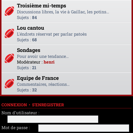
Troisième mi-temps
Discussions libres, la vie à Gaillac, les potins...
Sujets :
84
Lou cantou
L'éndrets réservat per parlar patoès
Sujets :
68
Sondages
Pour avoir une tendance...
Modérateur :
henri
Sujets :
21
Equipe de France
Commentaires, réactions...
Sujets :
32
CONNEXION
•
S’ENREGISTRER
Nom d’utilisateur :
Mot de passe :