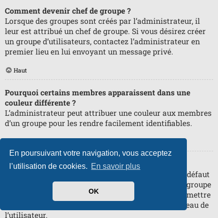
Comment devenir chef de groupe ?
Lorsque des groupes sont créés par l’administrateur, il
leur est attribué un chef de groupe. Si vous désirez créer
un groupe d’utilisateurs, contactez l’administrateur en
premier lieu en lui envoyant un message privé.
Haut
Pourquoi certains membres apparaissent dans une
couleur différente ?
L’administrateur peut attribuer une couleur aux membres
d’un groupe pour les rendre facilement identifiables.
Haut
En poursuivant votre navigation, vous acceptez
Qu’est-ce qu’un « Groupe par défaut » ?
l’utilisation de cookies.
En savoir plus
Si vous êtes membre de plus d’un groupe, celui par défaut
est utilisé pour déterminer le rang et la couleur de groupe
OK
affichés par défaut. L’administrateur peut vous permettre
de changer votre groupe par défaut via votre panneau de
l’utilisateur.