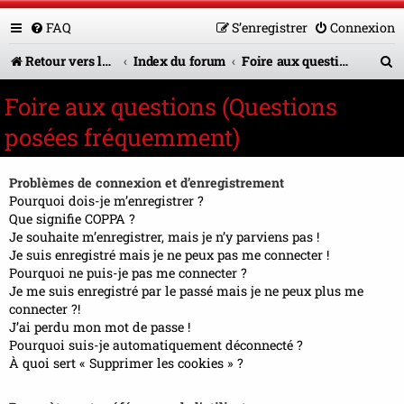
FAQ
S’enregistrer
Connexion
R
Retour vers le site U.A.G.R.
Index du forum
Foire aux questions (Questions posées fréquemment)
e
Foire aux questions (Questions
c
posées fréquemment)
h
e
Problèmes de connexion et d’enregistrement
r
Pourquoi dois-je m’enregistrer ?
Que signifie COPPA ?
c
Je souhaite m’enregistrer, mais je n’y parviens pas !
Je suis enregistré mais je ne peux pas me connecter !
h
Pourquoi ne puis-je pas me connecter ?
e
Je me suis enregistré par le passé mais je ne peux plus me
connecter ?!
r
J’ai perdu mon mot de passe !
Pourquoi suis-je automatiquement déconnecté ?
À quoi sert « Supprimer les cookies » ?