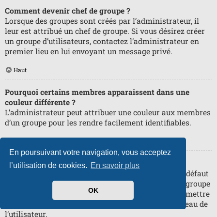
Comment devenir chef de groupe ?
Lorsque des groupes sont créés par l’administrateur, il
leur est attribué un chef de groupe. Si vous désirez créer
un groupe d’utilisateurs, contactez l’administrateur en
premier lieu en lui envoyant un message privé.
Haut
Pourquoi certains membres apparaissent dans une
couleur différente ?
L’administrateur peut attribuer une couleur aux membres
d’un groupe pour les rendre facilement identifiables.
Haut
En poursuivant votre navigation, vous acceptez
Qu’est-ce qu’un « Groupe par défaut » ?
l’utilisation de cookies.
En savoir plus
Si vous êtes membre de plus d’un groupe, celui par défaut
est utilisé pour déterminer le rang et la couleur de groupe
OK
affichés par défaut. L’administrateur peut vous permettre
de changer votre groupe par défaut via votre panneau de
l’utilisateur.