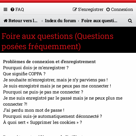
FAQ
S’enregistrer
Connexion
R
Retour vers le site U.A.G.R.
Index du forum
Foire aux questions (Questions posées fréquemment)
e
Foire aux questions (Questions
c
posées fréquemment)
h
e
Problèmes de connexion et d’enregistrement
r
Pourquoi dois-je m’enregistrer ?
Que signifie COPPA ?
c
Je souhaite m’enregistrer, mais je n’y parviens pas !
Je suis enregistré mais je ne peux pas me connecter !
h
Pourquoi ne puis-je pas me connecter ?
e
Je me suis enregistré par le passé mais je ne peux plus me
connecter ?!
r
J’ai perdu mon mot de passe !
Pourquoi suis-je automatiquement déconnecté ?
À quoi sert « Supprimer les cookies » ?