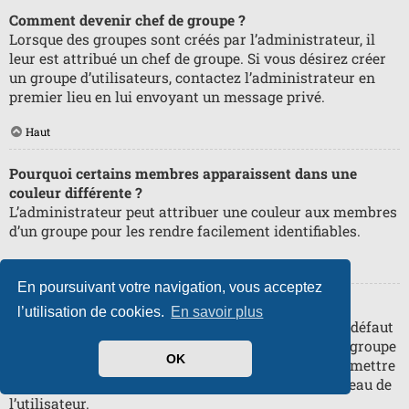
Comment devenir chef de groupe ?
Lorsque des groupes sont créés par l’administrateur, il
leur est attribué un chef de groupe. Si vous désirez créer
un groupe d’utilisateurs, contactez l’administrateur en
premier lieu en lui envoyant un message privé.
Haut
Pourquoi certains membres apparaissent dans une
couleur différente ?
L’administrateur peut attribuer une couleur aux membres
d’un groupe pour les rendre facilement identifiables.
Haut
En poursuivant votre navigation, vous acceptez
Qu’est-ce qu’un « Groupe par défaut » ?
l’utilisation de cookies.
En savoir plus
Si vous êtes membre de plus d’un groupe, celui par défaut
est utilisé pour déterminer le rang et la couleur de groupe
OK
affichés par défaut. L’administrateur peut vous permettre
de changer votre groupe par défaut via votre panneau de
l’utilisateur.