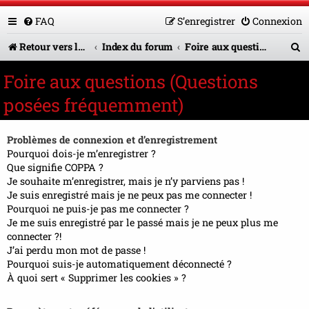
FAQ
S’enregistrer
Connexion
R
Retour vers le site U.A.G.R.
Index du forum
Foire aux questions (Questions posées fréquemment)
e
Foire aux questions (Questions
c
posées fréquemment)
h
e
Problèmes de connexion et d’enregistrement
r
Pourquoi dois-je m’enregistrer ?
Que signifie COPPA ?
c
Je souhaite m’enregistrer, mais je n’y parviens pas !
Je suis enregistré mais je ne peux pas me connecter !
h
Pourquoi ne puis-je pas me connecter ?
e
Je me suis enregistré par le passé mais je ne peux plus me
connecter ?!
r
J’ai perdu mon mot de passe !
Pourquoi suis-je automatiquement déconnecté ?
À quoi sert « Supprimer les cookies » ?