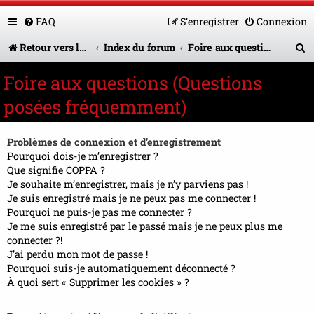
FAQ
S’enregistrer
Connexion
R
Retour vers le site U.A.G.R.
Index du forum
Foire aux questions (Questions posées fréquemment)
e
Foire aux questions (Questions
c
posées fréquemment)
h
e
Problèmes de connexion et d’enregistrement
r
Pourquoi dois-je m’enregistrer ?
Que signifie COPPA ?
c
Je souhaite m’enregistrer, mais je n’y parviens pas !
Je suis enregistré mais je ne peux pas me connecter !
h
Pourquoi ne puis-je pas me connecter ?
e
Je me suis enregistré par le passé mais je ne peux plus me
connecter ?!
r
J’ai perdu mon mot de passe !
Pourquoi suis-je automatiquement déconnecté ?
À quoi sert « Supprimer les cookies » ?