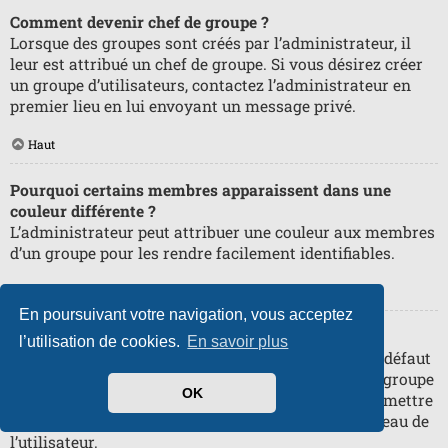
Comment devenir chef de groupe ?
Lorsque des groupes sont créés par l’administrateur, il
leur est attribué un chef de groupe. Si vous désirez créer
un groupe d’utilisateurs, contactez l’administrateur en
premier lieu en lui envoyant un message privé.
Haut
Pourquoi certains membres apparaissent dans une
couleur différente ?
L’administrateur peut attribuer une couleur aux membres
d’un groupe pour les rendre facilement identifiables.
Haut
En poursuivant votre navigation, vous acceptez
Qu’est-ce qu’un « Groupe par défaut » ?
l’utilisation de cookies.
En savoir plus
Si vous êtes membre de plus d’un groupe, celui par défaut
est utilisé pour déterminer le rang et la couleur de groupe
OK
affichés par défaut. L’administrateur peut vous permettre
de changer votre groupe par défaut via votre panneau de
l’utilisateur.