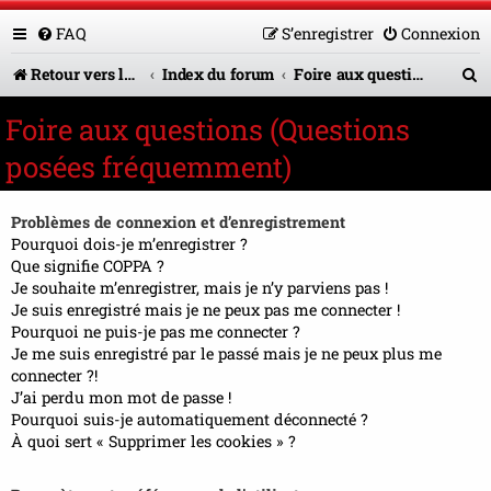
FAQ
S’enregistrer
Connexion
R
Retour vers le site U.A.G.R.
Index du forum
Foire aux questions (Questions posées fréquemment)
e
Foire aux questions (Questions
c
posées fréquemment)
h
e
Problèmes de connexion et d’enregistrement
r
Pourquoi dois-je m’enregistrer ?
Que signifie COPPA ?
c
Je souhaite m’enregistrer, mais je n’y parviens pas !
Je suis enregistré mais je ne peux pas me connecter !
h
Pourquoi ne puis-je pas me connecter ?
e
Je me suis enregistré par le passé mais je ne peux plus me
connecter ?!
r
J’ai perdu mon mot de passe !
Pourquoi suis-je automatiquement déconnecté ?
À quoi sert « Supprimer les cookies » ?