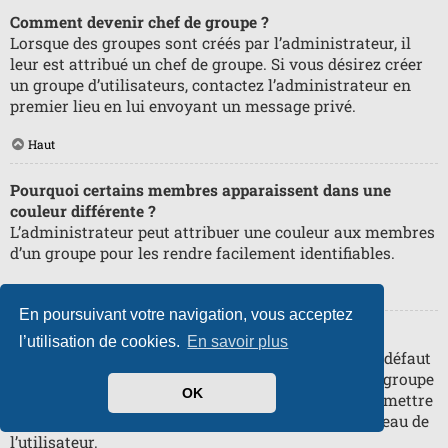
Comment devenir chef de groupe ?
Lorsque des groupes sont créés par l’administrateur, il
leur est attribué un chef de groupe. Si vous désirez créer
un groupe d’utilisateurs, contactez l’administrateur en
premier lieu en lui envoyant un message privé.
Haut
Pourquoi certains membres apparaissent dans une
couleur différente ?
L’administrateur peut attribuer une couleur aux membres
d’un groupe pour les rendre facilement identifiables.
Haut
En poursuivant votre navigation, vous acceptez
Qu’est-ce qu’un « Groupe par défaut » ?
l’utilisation de cookies.
En savoir plus
Si vous êtes membre de plus d’un groupe, celui par défaut
est utilisé pour déterminer le rang et la couleur de groupe
OK
affichés par défaut. L’administrateur peut vous permettre
de changer votre groupe par défaut via votre panneau de
l’utilisateur.