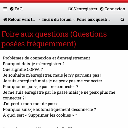
FAQ
S’enregistrer
Connexion
R
Retour vers le site U.A.G.R.
Index du forum
Foire aux questions (Questions posées fréquemment)
e
Foire aux questions (Questions
c
posées fréquemment)
h
e
Problèmes de connexion et d’enregistrement
r
Pourquoi dois-je m’enregistrer ?
Que signifie COPPA ?
c
Je souhaite m’enregistrer, mais je n’y parviens pas !
Je suis enregistré mais je ne peux pas me connecter !
h
Pourquoi ne puis-je pas me connecter ?
e
Je me suis enregistré par le passé mais je ne peux plus me
connecter ?!
r
J’ai perdu mon mot de passe !
Pourquoi suis-je automatiquement déconnecté ?
À quoi sert « Supprimer les cookies » ?