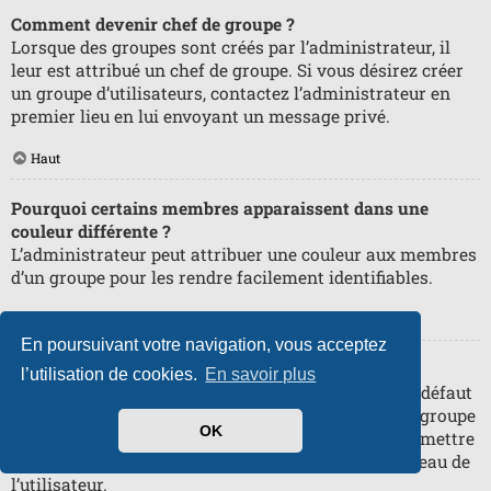
Comment devenir chef de groupe ?
Lorsque des groupes sont créés par l’administrateur, il
leur est attribué un chef de groupe. Si vous désirez créer
un groupe d’utilisateurs, contactez l’administrateur en
premier lieu en lui envoyant un message privé.
Haut
Pourquoi certains membres apparaissent dans une
couleur différente ?
L’administrateur peut attribuer une couleur aux membres
d’un groupe pour les rendre facilement identifiables.
Haut
En poursuivant votre navigation, vous acceptez
Qu’est-ce qu’un « Groupe par défaut » ?
l’utilisation de cookies.
En savoir plus
Si vous êtes membre de plus d’un groupe, celui par défaut
est utilisé pour déterminer le rang et la couleur de groupe
OK
affichés par défaut. L’administrateur peut vous permettre
de changer votre groupe par défaut via votre panneau de
l’utilisateur.