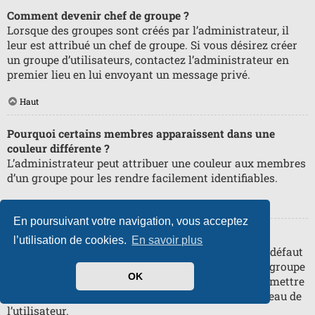
Comment devenir chef de groupe ?
Lorsque des groupes sont créés par l’administrateur, il
leur est attribué un chef de groupe. Si vous désirez créer
un groupe d’utilisateurs, contactez l’administrateur en
premier lieu en lui envoyant un message privé.
Haut
Pourquoi certains membres apparaissent dans une
couleur différente ?
L’administrateur peut attribuer une couleur aux membres
d’un groupe pour les rendre facilement identifiables.
Haut
En poursuivant votre navigation, vous acceptez
Qu’est-ce qu’un « Groupe par défaut » ?
l’utilisation de cookies.
En savoir plus
Si vous êtes membre de plus d’un groupe, celui par défaut
est utilisé pour déterminer le rang et la couleur de groupe
OK
affichés par défaut. L’administrateur peut vous permettre
de changer votre groupe par défaut via votre panneau de
l’utilisateur.