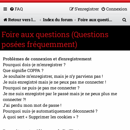
FAQ
S’enregistrer
Connexion
R
Retour vers le site U.A.G.R.
Index du forum
Foire aux questions (Questions posées fréquemment)
e
Foire aux questions (Questions
c
posées fréquemment)
h
e
Problèmes de connexion et d’enregistrement
r
Pourquoi dois-je m’enregistrer ?
Que signifie COPPA ?
c
Je souhaite m’enregistrer, mais je n’y parviens pas !
Je suis enregistré mais je ne peux pas me connecter !
h
Pourquoi ne puis-je pas me connecter ?
e
Je me suis enregistré par le passé mais je ne peux plus me
connecter ?!
r
J’ai perdu mon mot de passe !
Pourquoi suis-je automatiquement déconnecté ?
À quoi sert « Supprimer les cookies » ?