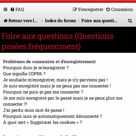
FAQ
S’enregistrer
Connexion
R
Retour vers le site U.A.G.R.
Index du forum
Foire aux questions (Questions posées fréquemment)
e
Foire aux questions (Questions
c
posées fréquemment)
h
e
Problèmes de connexion et d’enregistrement
r
Pourquoi dois-je m’enregistrer ?
Que signifie COPPA ?
c
Je souhaite m’enregistrer, mais je n’y parviens pas !
Je suis enregistré mais je ne peux pas me connecter !
h
Pourquoi ne puis-je pas me connecter ?
e
Je me suis enregistré par le passé mais je ne peux plus me
connecter ?!
r
J’ai perdu mon mot de passe !
Pourquoi suis-je automatiquement déconnecté ?
À quoi sert « Supprimer les cookies » ?