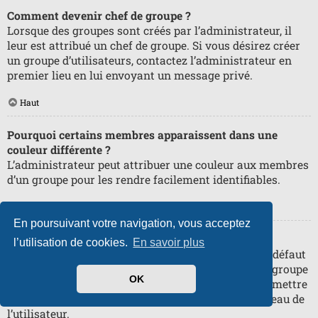
Comment devenir chef de groupe ?
Lorsque des groupes sont créés par l’administrateur, il
leur est attribué un chef de groupe. Si vous désirez créer
un groupe d’utilisateurs, contactez l’administrateur en
premier lieu en lui envoyant un message privé.
Haut
Pourquoi certains membres apparaissent dans une
couleur différente ?
L’administrateur peut attribuer une couleur aux membres
d’un groupe pour les rendre facilement identifiables.
Haut
En poursuivant votre navigation, vous acceptez
Qu’est-ce qu’un « Groupe par défaut » ?
l’utilisation de cookies.
En savoir plus
Si vous êtes membre de plus d’un groupe, celui par défaut
est utilisé pour déterminer le rang et la couleur de groupe
OK
affichés par défaut. L’administrateur peut vous permettre
de changer votre groupe par défaut via votre panneau de
l’utilisateur.