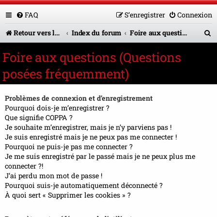
FAQ
S’enregistrer
Connexion
R
Retour vers le site U.A.G.R.
Index du forum
Foire aux questions (Questions posées fréquemment)
e
Foire aux questions (Questions
c
posées fréquemment)
h
e
Problèmes de connexion et d’enregistrement
r
Pourquoi dois-je m’enregistrer ?
Que signifie COPPA ?
c
Je souhaite m’enregistrer, mais je n’y parviens pas !
Je suis enregistré mais je ne peux pas me connecter !
h
Pourquoi ne puis-je pas me connecter ?
e
Je me suis enregistré par le passé mais je ne peux plus me
connecter ?!
r
J’ai perdu mon mot de passe !
Pourquoi suis-je automatiquement déconnecté ?
À quoi sert « Supprimer les cookies » ?