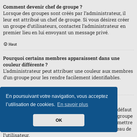
Comment devenir chef de groupe ?
Lorsque des groupes sont créés par l’administrateur, il
leur est attribué un chef de groupe. Si vous désirez créer
un groupe d’utilisateurs, contactez l’administrateur en
premier lieu en lui envoyant un message privé.
Haut
Pourquoi certains membres apparaissent dans une
couleur différente ?
L’administrateur peut attribuer une couleur aux membres
d’un groupe pour les rendre facilement identifiables.
Haut
En poursuivant votre navigation, vous acceptez
Qu’est-ce qu’un « Groupe par défaut » ?
l’utilisation de cookies.
En savoir plus
Si vous êtes membre de plus d’un groupe, celui par défaut
est utilisé pour déterminer le rang et la couleur de groupe
OK
affichés par défaut. L’administrateur peut vous permettre
de changer votre groupe par défaut via votre panneau de
l’utilisateur.