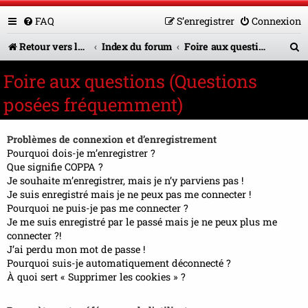
FAQ
S’enregistrer
Connexion
R
Retour vers le site U.A.G.R.
Index du forum
Foire aux questions (Questions posées fréquemment)
e
Foire aux questions (Questions
c
posées fréquemment)
h
e
Problèmes de connexion et d’enregistrement
r
Pourquoi dois-je m’enregistrer ?
Que signifie COPPA ?
c
Je souhaite m’enregistrer, mais je n’y parviens pas !
Je suis enregistré mais je ne peux pas me connecter !
h
Pourquoi ne puis-je pas me connecter ?
e
Je me suis enregistré par le passé mais je ne peux plus me
connecter ?!
r
J’ai perdu mon mot de passe !
Pourquoi suis-je automatiquement déconnecté ?
À quoi sert « Supprimer les cookies » ?