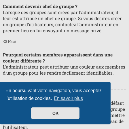
Comment devenir chef de groupe ?
Lorsque des groupes sont créés par l’administrateur, il
leur est attribué un chef de groupe. Si vous désirez créer
un groupe d’utilisateurs, contactez l’administrateur en
premier lieu en lui envoyant un message privé.
Haut
Pourquoi certains membres apparaissent dans une
couleur différente ?
L’administrateur peut attribuer une couleur aux membres
d’un groupe pour les rendre facilement identifiables.
Haut
En poursuivant votre navigation, vous acceptez
Qu’est-ce qu’un « Groupe par défaut » ?
l’utilisation de cookies.
En savoir plus
Si vous êtes membre de plus d’un groupe, celui par défaut
est utilisé pour déterminer le rang et la couleur de groupe
OK
affichés par défaut. L’administrateur peut vous permettre
de changer votre groupe par défaut via votre panneau de
l’utilisateur.