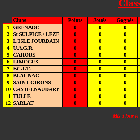
Clas
Clubs
Points
Joués
Gagnés
1
GRENADE
0
0
0
2
St SULPICE / LÈZE
0
0
0
3
L'ISLE JOURDAIN
0
0
0
4
U.A.G.R.
0
0
0
5
CAHORS
0
0
0
6
LIMOGES
0
0
0
7
F.C.T.T.
0
0
0
8
BLAGNAC
0
0
0
9
SAINT-GIRONS
0
0
0
10
CASTELNAUDARY
0
0
0
11
TULLE
0
0
0
12
SARLAT
0
0
0
Mis à jour le 