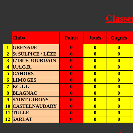
Classe
Clubs
Points
Joués
Gagnés
1
GRENADE
0
0
0
2
St SULPICE / LÈZE
0
0
0
3
L'ISLE JOURDAIN
0
0
0
4
U.A.G.R.
0
0
0
5
CAHORS
0
0
0
6
LIMOGES
0
0
0
7
F.C.T.T.
0
0
0
8
BLAGNAC
0
0
0
9
SAINT-GIRONS
0
0
0
10
CASTELNAUDARY
0
0
0
11
TULLE
0
0
0
12
SARLAT
0
0
0