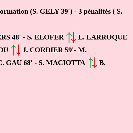
formation (
S. GELY
39')
- 3 pénalités (
S.
RS 48' - S. ELOFER
L. LARROQUE
NDU
J. CORDIER 59'- M.
. GAU 68' - S. MACIOTTA
B.