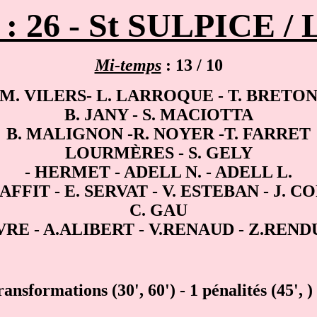
 : 26 - St SULPICE / 
Mi-temps
: 13 / 10
M. VILERS
-
L. LARROQUE
- T. BRETO
B. JANY - S. MACIOTTA
B. MALIGNON
-
R. NOYER
-
T. FARRET
LOURMÈRES
-
S. GELY
-
HERMET
- ADELL N. -
A
DELL L.
AFFIT - E. SERVAT - V. ESTEBAN - J. 
C. GAU
EVRE - A.ALIBERT - V.RENAUD - Z.RE
2 transformations (30', 60')
- 1 pénalités (45', )