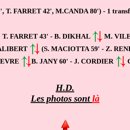
',
T. FARRET
42',
M.CANDA
80'
) -
1 trans
T. FARRET 43' - B. DIKHAL
M. VILE
 ALIBERT
(S. MACIOTTA 59' - Z. RE
FIEVRE
B. JANY 60' - J. CORDIER
C
H.D.
Les photos sont
là