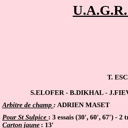
U.A.G.R.
T. ESC
S.ELOFER - B.DIKHAL - J.FI
Arbitre de champ
:
ADRIEN MASET
P
our St Sulpice
: 3 essais (30', 60', 67') - 
Carton jaune
: 13'