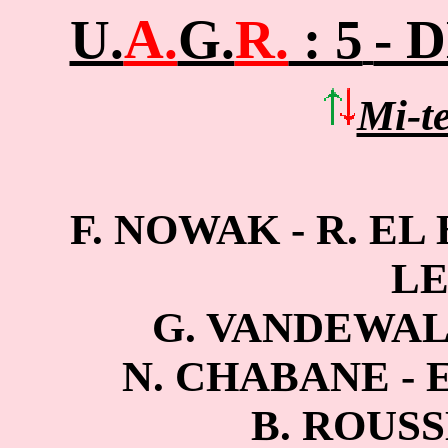
U.
A.
G.
R.
: 5
- 
Mi-t
F. NOWAK -
R. EL
LE
G. VANDEWAL
N. CHABANE - E
B. ROUSS