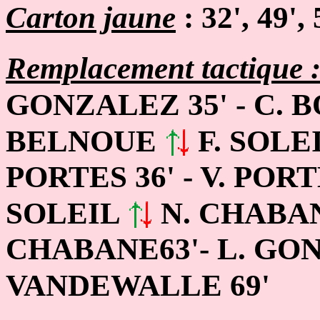
Carton jaune
: 32', 49', 
Remplacement tactique 
GONZALEZ 35' - C. 
BELNOUE
F. SOLEI
PORTES 36' - V. POR
SOLEIL
N. CHABANE
CHABANE63'- L. G
VANDEWALLE 69'