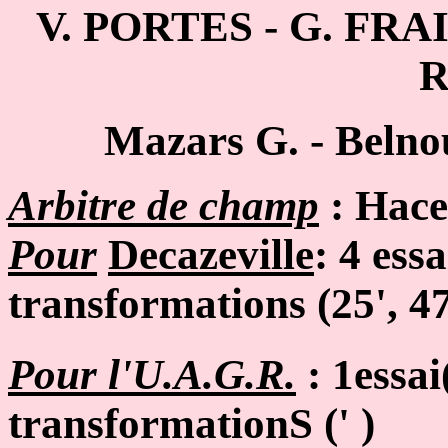
V. PORTES - G. FRA
R
Mazars G. - Belnou
Arbitre de champ
: Hac
Pour
Decazeville
:
4 essai
transformations (25', 47
Pour l'U.A.G.R.
:
1essai
transformationS (' )