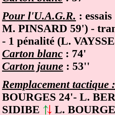
Pour l'U.A.G.R.
: essais 
M. PINSARD 59')
- t
ra
- 1 pénalité (
L. VAYSSE
Carton blanc
: 74'
Carton jaune
:
53'
'
Remplacement tactique 
BOURGES 24'- L. BE
SIDIBE
L. BOURGES