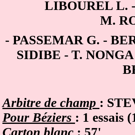
LIBOUREL L. 
M. R
- PASSEMAR G. - BE
SIDIBE
-
T. NONGA 
B
Arbitre de champ
: ST
Pour Béziers
: 1 essais (
Carton blanc
:
57'