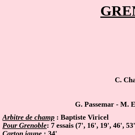
GREN
C. Cha
G. Passemar -
M. El
Arbitre de champ
: Baptiste Viricel
Pour Grenoble
: 7 essais (7', 16', 19', 46', 5
Carton jaune
: 34'