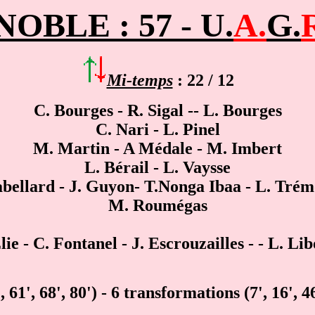
OBLE : 57 - U.
A.
G.
Mi-temps
: 22 / 12
C. Bourges -
R. Sigal
-
- L. Bourges
C. Nari - L. Pinel
M. Martin
- A Médale -
M. Imbert
L. Bérail
- L. Vaysse
bellard - J. Guyon
- T.Nonga Ibaa - L. Trém
M. Roumégas
ie - C. Fontanel - J. Escrouzailles - - L. Li
3', 61', 68', 80') - 6 transformations (7', 16', 46