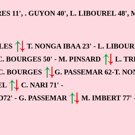
RES 11', . GUYON 40', L. LIBOUREL 48'
LLES
T. NONGA IBAA 23' - L. LIBOU
. BOURGES 50' - M. PINSARD
L. TR
- C. BOURGES
G. PASSEMAR 62-T. N
NEL
C. NARI 71' -
72' - G. PASSEMAR
M. IMBERT 77' 