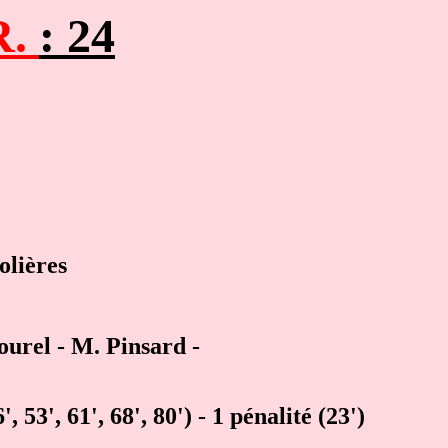
R.
: 24
olières
bourel - M. Pinsard -
', 53', 61', 68', 80') - 1 pénalité (23')