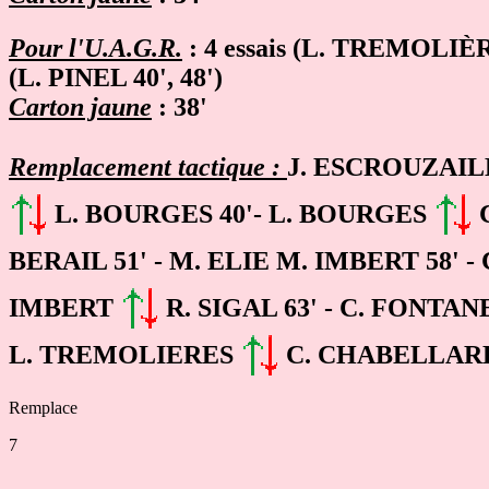
Pour l'U.A.G.R.
: 4 essais (L. TREMOLIÈ
(L. PINEL 40', 48')
Carton jaune
: 38'
Remplacement tactique :
J. ESCROUZAI
L. BOURGES 40'- L. BOURGES
C
BERAIL 51' - M. ELIE M. IMBERT 58' 
IMBERT
R. SIGAL 63' - C. FONTA
L. TREMOLIERES
C. CHABELLARD
Remplace
7