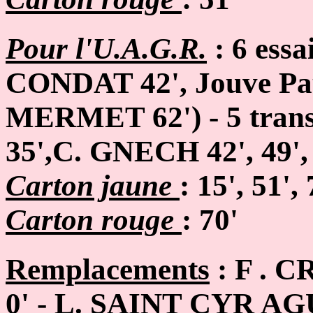
Pour l'U.A.G.R.
: 6 ess
CONDAT
42', Jouve Pa
MERMET
62')
- 5 tra
35',
C. GNECH
42', 49',
Carton jaune
: 15', 51', 
Carton rouge
: 70'
R
emplacements
: F
. 
0' - L. SAINT CYR 