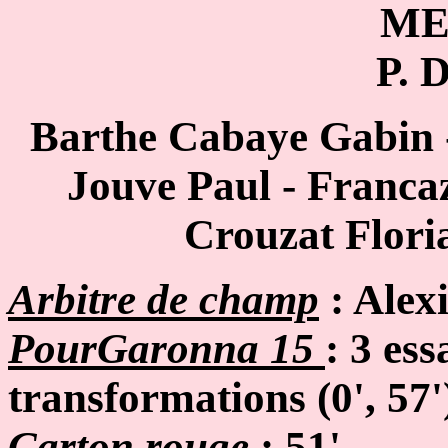
M
P.
Barthe Cabaye Gabin -
Jouve Paul - Franca
Crouzat Flori
Arbitre de champ
: Alex
PourGaronna 15
: 3 ess
transformation
s (0', 57'
Carton rouge
: 51'