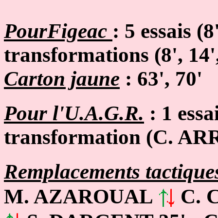
P
ourFigeac
: 5 essais (8
transformations (8', 14',
Carton jaune
: 63', 70'
Pour l'U.A.G.R.
: 1 ess
transformation (
C. AR
Remplacements tactiques
M. AZAROUAL
C. 