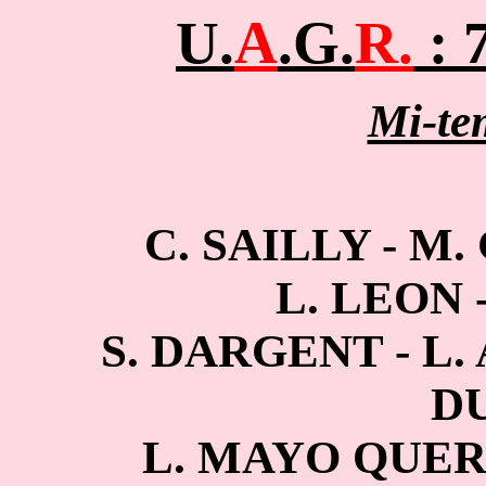
U.
A
.G.
R.
: 
Mi-te
C. SAILLY -
M.
L. LEON
S. DARGENT - L.
D
L. MAYO QUER