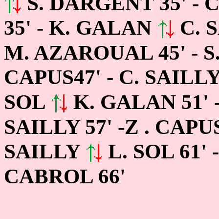
S. DARGENT 35' -
35' - K. GALAN
C. S
M. AZAROUAL
45' -
CAPUS
47' - C. SAILL
SOL
K. GALAN 51'
SAILLY
57' -Z . CAP
SAILLY
L. SOL 61'
CABROL 66'