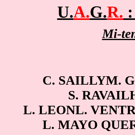
U.
A.
G.
R.
:
Mi-te
C. SAILLYM. 
S. RAVAI
L. LEONL. VENT
L. MAYO QUE