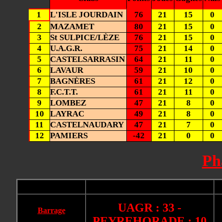
1
L'ISLE JOURDAIN
76
21
15
0
2
MAZAMET
80
21
15
0
3
St SULPICE/LÈZE
76
21
15
0
4
U.A.G.R.
75
21
14
0
5
CASTELSARRASIN
64
21
11
0
6
LAVAUR
59
21
10
0
7
BAGNÈRES
61
21
12
0
8
F.C.T.T.
61
21
11
0
9
LOMBEZ
47
21
8
0
10
LAYRAC
49
21
8
0
11
CASTELNAUDARY
47
21
7
0
12
PAMIERS
-42
21
0
0
Ph
UAGR : 33 -
Barrage
PEYREHORADE : 10