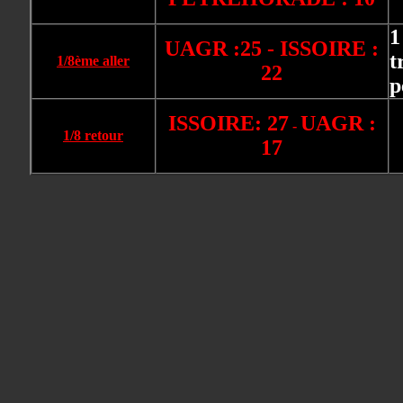
1
UAGR :25 - ISSOIRE :
t
1/8ème aller
22
p
ISSOIRE: 27
UAGR :
-
1/8 retour
17