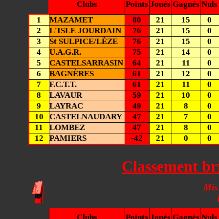
Clubs
Points
Joués
Gagnés
Nuls
1
MAZAMET
80
21
15
0
2
L'ISLE JOURDAIN
76
21
15
0
3
St SULPICE/LÈZE
76
21
15
0
4
U.A.G.R.
75
21
14
0
5
CASTELSARRASIN
64
21
11
0
6
BAGNÈRES
61
21
12
0
7
F.C.T.T.
61
21
11
0
8
LAVAUR
59
21
10
0
9
LAYRAC
49
21
8
0
10
CASTELNAUDARY
47
21
7
0
11
LOMBEZ
47
21
8
0
12
PAMIERS
-42
21
0
0
Classement br
Mis
Clubs
Points
Joués
Gagnés
Nuls