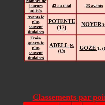
Nombre de
joueurs
43 au total
23 avants
utilisés
Avants le
POTENTE
plus
NOYER
(1
souvent
(17)
titulaires
Trois-
quarts le
ADELL
N.
GOZE
plus
T. (
(19)
souvent
titulaires
Classements par poin