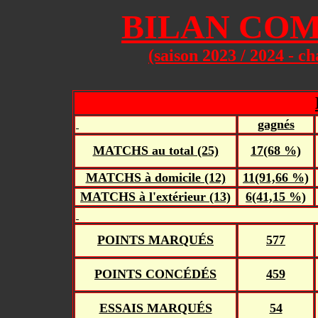
B
ILAN COM
(saison 2023 / 2024 - c
gagnés
MATCHS au total (25)
17(68 %)
MATCHS à domicile (12)
11(91,66 %)
MATCHS à l'extérieur (13)
6(41,15 %)
POINTS MARQUÉS
577
POINTS CONCÉDÉS
459
ESSAIS MARQUÉS
54