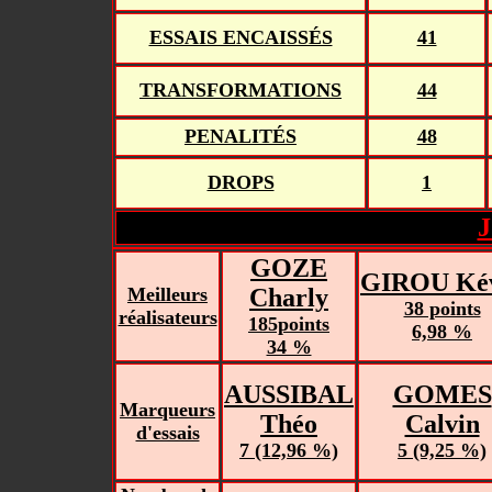
ESSAIS ENCAISSÉS
41
TRANSFORMATIONS
44
PENALITÉS
48
DROPS
1
GOZE
GIROU Ké
Meilleurs
Charly
38 points
réalisateurs
185points
6,98 %
34 %
AUSSIBAL
GOMES
Marqueurs
Théo
Calvin
d'essais
7 (12,96 %)
5 (9,25 %)