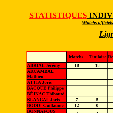
STATISTIQUES
INDIV
(Matchs officiel
Lig
Matchs
Titulaire
Re
ABRIAL Jérémy
18
18
ARCAMBAL
Mathieu
ATTIA Joris
BACQUE Philippe
BÉJNAC Thibautd
BLANCAL Joris
7
5
BODDI Guillaume
12
0
BONNAFOUS