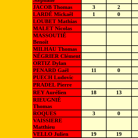
Stéphane
JACOB Thomas
3
2
LARDÉ Mickaêl
1
0
LOUBET Mathias
MALET Nicolas
MASSOUTIÉ
Benoît
MILHAU Thomas
NÉGRIER Clément
ORTIZ Dylan
PENARD Gaël
11
0
PUECH Ludovic
PRADEL Pierre
REY Aurélien
18
13
RIEUGNIÉ
Thomas
ROQUES
3
0
VAISSIERE
Matthieu
VELLO Julien
19
19