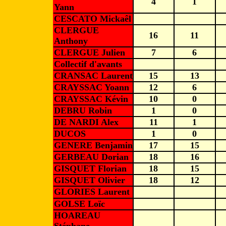
4
1
Yann
CESCATO Mickaêl
CLERGUE
16
11
Anthony
CLERGUE Julien
7
6
Collectif d'avants
CRANSAC Laurent
15
13
CRAYSSAC Yoann
12
6
CRAYSSAC Kévin
10
0
DEBRU Robin
1
0
DE NARDI Alex
11
1
DUCOS
1
0
GENERE Benjamin
17
15
GERBEAU Dorian
18
16
GISQUET Florian
18
15
GISQUET Olivier
18
12
GLORIES Laurent
GOLSE Loïc
HOAREAU