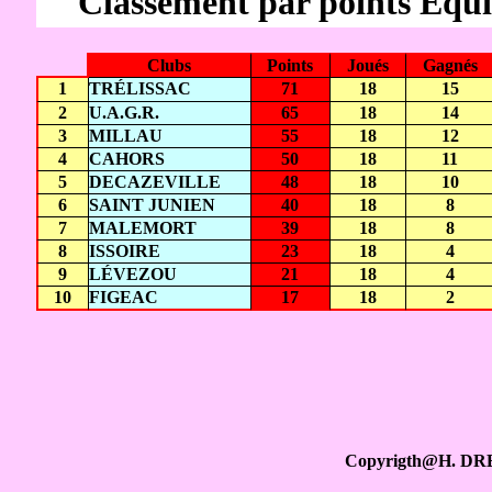
Classement par points Équi
Clubs
Points
Joués
Gagnés
1
TRÉLISSAC
71
18
15
2
U.A.G.R.
65
18
14
3
MILLAU
55
18
12
4
CAHORS
50
18
11
5
DECAZEVILLE
48
18
10
6
SAINT JUNIEN
40
18
8
7
MALEMORT
39
18
8
8
ISSOIRE
23
18
4
9
LÉVEZOU
21
18
4
10
FIGEAC
17
18
2
Copyrigth@H. DR