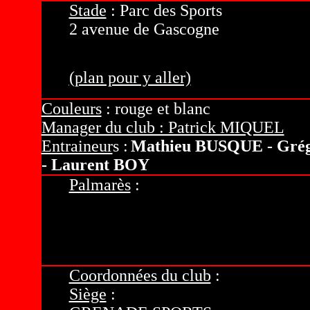
Stade
: Parc des Sports
2 avenue de Gascogne
s2300 places environ
(plan pour y aller)
Couleurs
: rouge et blanc
Manager du club : Patrick MIQUEL
Entraineur
s :
Mathieu BUSQUE - Gré
- Laurent BOY
Palmarès
:
Coordonnées du club
:
Siège
: