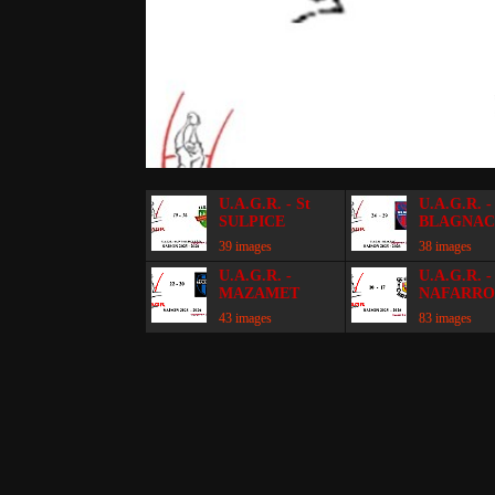
U.A.G.R. - St
U.A.G.R. -
SULPICE
BLAGNA
39 images
38 images
U.A.G.R. -
U.A.G.R. -
MAZAMET
NAFARR
43 images
83 images