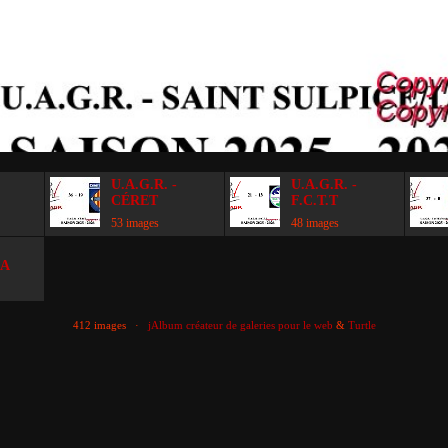
U.A.G.R. -
U.A.G.R. -
C
CÉRET
F.C.T.T
53 images
48 images
OA
412 images ·
jAlbum créateur de galeries pour le web
&
Turtle