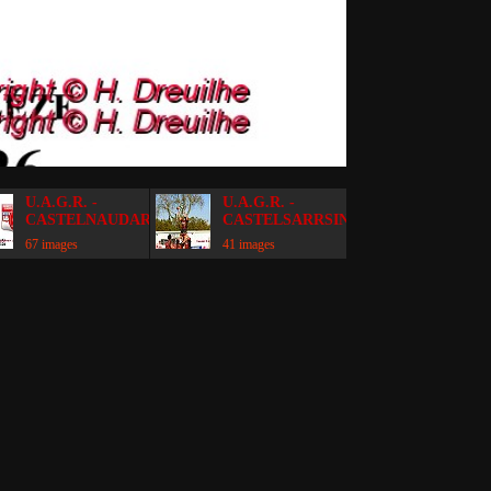
U.A.G.R. -
U.A.G.R. -
CASTELNAUDARY
CASTELSARRSIN
67 images
41 images