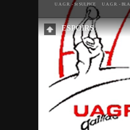
U.A.G.R. - St SULPICE
U.A.G.R. - B
ESPOIRS