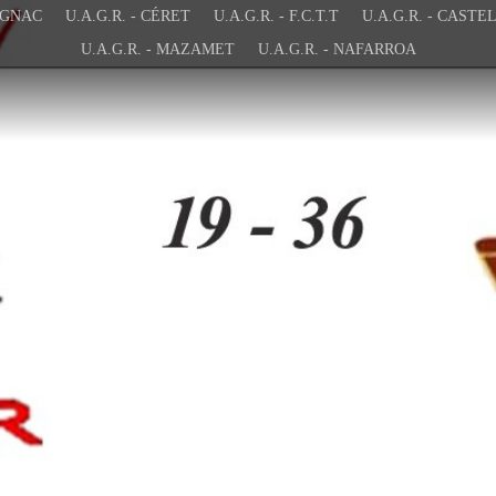
LAGNAC
U.A.G.R. - CÉRET
U.A.G.R. - F.C.T.T
U.A.G.R. - MAZAMET
U.A.G.R. - NAFARROA