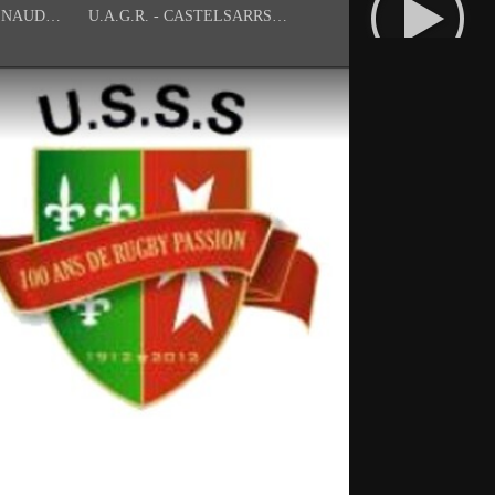
U.A.G.R. - CASTELNAUDARY
U.A.G.R. - CASTELSARRSIN