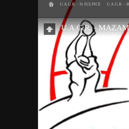
U.A.G.R. - St SULPICE
U.A.G.R. -
U.A.G.R. - MAZA