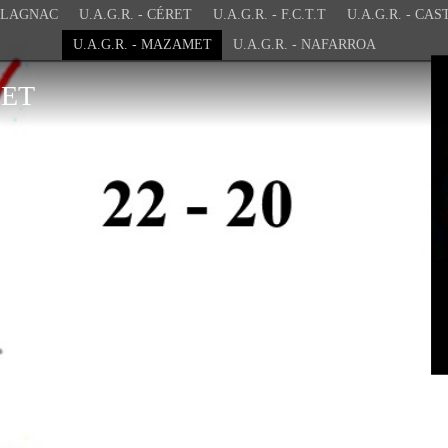
 BLAGNAC
U.A.G.R. - CÉRET
U.A.G.R. - F.C.T.T
U.A.G.R. - MAZAMET
U.A.G.R. - NAFARROA
MET