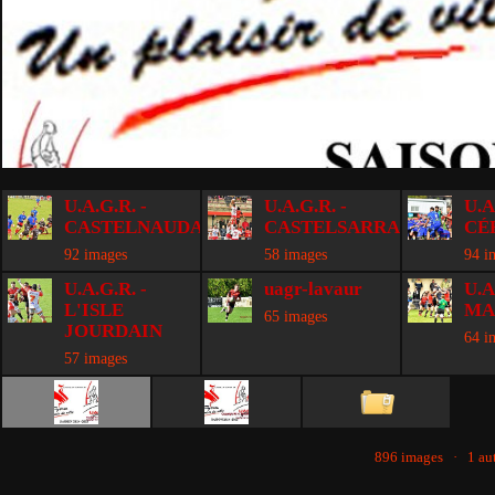
U.A.G.R. -
U.A.G.R. -
U.A
CASTELNAUDARY
CASTELSARRASIN
CÉ
92 images
58 images
94 i
U.A.G.R. -
uagr-lavaur
U.A
L'ISLE
MA
65 images
JOURDAIN
64 i
57 images
896 images · 1 a