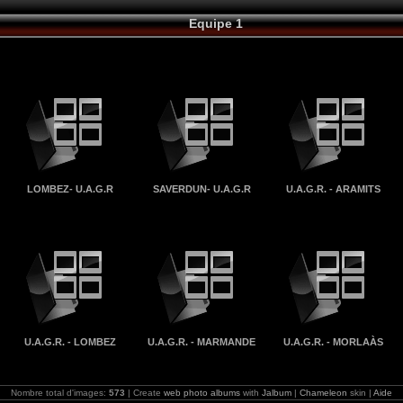
Equipe 1
LOMBEZ- U.A.G.R
SAVERDUN- U.A.G.R
U.A.G.R. - ARAMITS
U.A.G.R. - LOMBEZ
U.A.G.R. - MARMANDE
U.A.G.R. - MORLAÀS
Nombre total d'images:
573
| Create
web photo albums
with
Jalbum
|
Chameleon
skin |
Aide