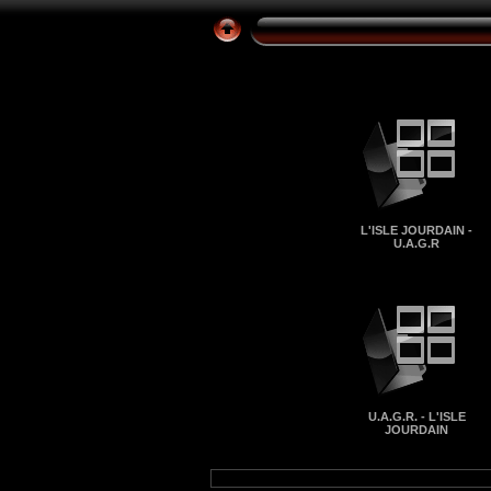
L'ISLE JOURDAIN -
U.A.G.R
U.A.G.R. - L'ISLE
JOURDAIN