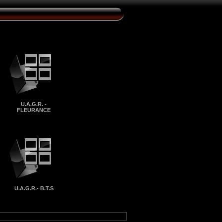
U.A.G.R. -
FLEURANCE
U.A.G.R.- B.T.S