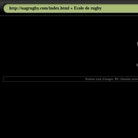
http://uagrugby.com/index.html
» Ecole de rugby
Nombre total d'images:
93
| Dernière mise