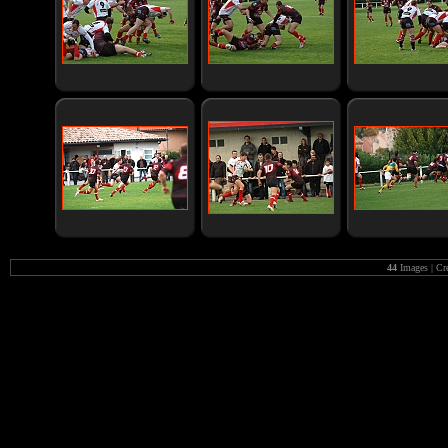
44
Images | Cr