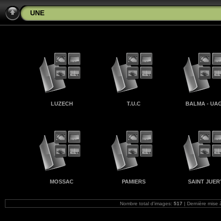
UNE
LUZECH
T.U.C
BALMA - UA
MOSSAC
PAMIERS
SAINT JUER
Nombre total d'images:
517
| Dernière mise 