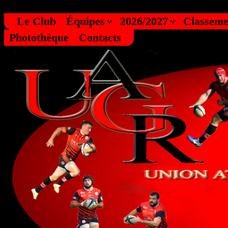
? ?
?
?
?
?
?
?
?
?
?
?
?
?
? ? ?
Le Club
Équipes
2026/2027
Classeme
Photothèque
Contacts